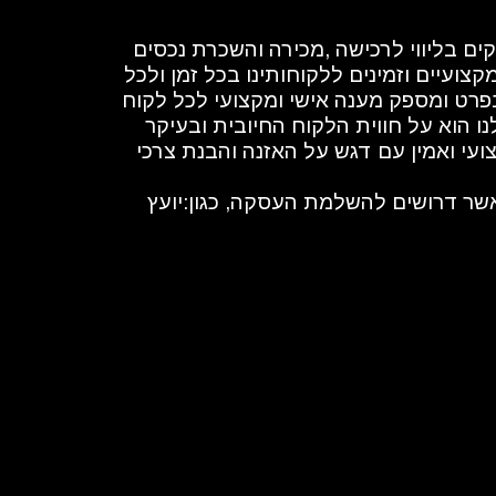
חברת "ניר נכסים ונדל"ן" מובילה בתחום התיווך והשיווק של נכסים בקרית מלאכי והסביבה. אנו עוסקים בליווי לרכישה ,מכירה והשכרת נכסים 
כגון דירות,בתי קרקע,נכסים מסחריים ושיווק פרוייקטים יד ראשונה. אנו מתמחים במתן שירותי נדל"ן מקצועיים וזמינים ללקוחותינו בכל זמן ולכל 
שאלה ובקשה. צוות המומחים שלנו מכיר לעומק את השוק הנדל"ן בישראל ובקרית מלאכי והסביבה בפרט ומספק מענה אישי ומקצועי לכל לקוח 
ולקוח. אנו פועלים בשילוב של טכנולוגיות חדשות ומתקדמות ביחד עם ניסיון רב בתחום. הדגש שלנו הוא על חווית הלקוח החיובית ובעיקר 
אמינות, אלו הערכים המובילים אותנו ביום יום. צוות המקצוענים שלנו מבטיח ללקוחותינו שירות מקצועי ואמין עם דגש על האזנה והבנת צרכי 
בנוסף אנו נותנים מעטפת מלאה לכלל לקוחותינו בעסקת נדל"ן ע"י הכוונה לבעלי מקצוע נוספים אשר דרושים להשלמת העסקה, כגון:יועץ 